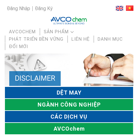
Đăng Nhập
Đăng Ký
AVCOCHEM
SẢN PHẨM
PHÁT TRIỂN BỀN VỮNG
LIÊN HỆ
DANH MỤC
ĐỔI MỚI
DISCLAIMER
DỆT MAY
NGÀNH CÔNG NGHIỆP
CÁC DỊCH VỤ
AVCOchem