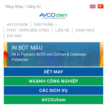
Đăng Nhập
Đăng Ký
AVCOCHEM
SẢN PHẨM
PHÁT TRIỂN BỀN VỮNG
LIÊN HỆ
DANH MỤC
ĐỔI MỚI
IN BỘT MÀU
Hệ in Pigment AVCO cho Cotton & Cellulose-
Polyester
DỆT MAY
NGÀNH CÔNG NGHIỆP
CÁC DỊCH VỤ
AVCOchem