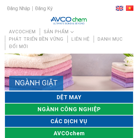
Đăng Nhập
Đăng Ký
AVCOCHEM
SẢN PHẨM
PHÁT TRIỂN BỀN VỮNG
LIÊN HỆ
DANH MỤC
ĐỔI MỚI
NGÀNH GIẶT
DỆT MAY
NGÀNH CÔNG NGHIỆP
CÁC DỊCH VỤ
AVCOchem